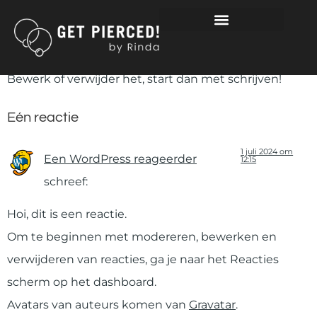
HALLO WERELD!
Welkom bij WordPress. Dit is je eerste bericht.
Bewerk of verwijder het, start dan met schrijven!
Eén reactie
1 juli 2024 om
Een WordPress reageerder
12:15
schreef:
Hoi, dit is een reactie.
Om te beginnen met modereren, bewerken en
verwijderen van reacties, ga je naar het Reacties
scherm op het dashboard.
Avatars van auteurs komen van
Gravatar
.