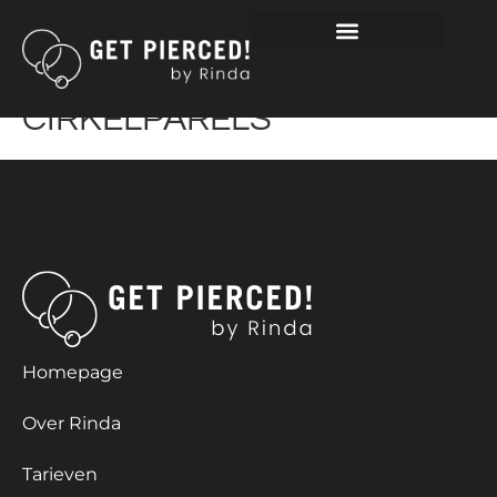
TEPELPIERCING ASTM
F136 TITANIUM
CIRKELPARELS
Homepage
Over Rinda
Tarieven