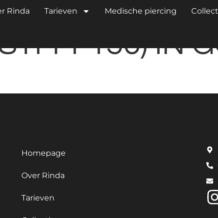
ZIRKONIA’S
r Rinda
Tarieven
Medische piercing
Collect
STM-F136) IN 
Homepage
Over Rinda
Tarieven