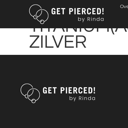
TAKJE MET 
Ove
TITANIUM(A
ZILVER