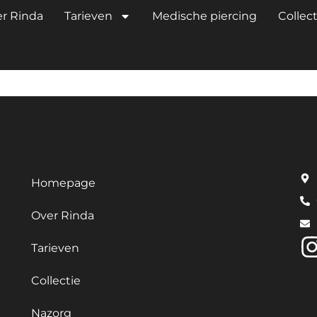
VERSE MATEN, 
r Rinda
Tarieven
Medische piercing
Collect
Homepage
Over Rinda
Tarieven
Collectie
Nazorg