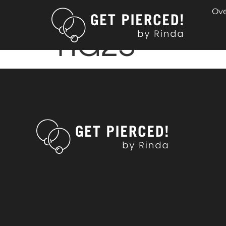
RING IN DI
Ove
TIG23