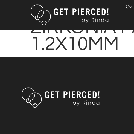
SEGMENT C
Ove
ZIRKONIA 
1.2X10MM