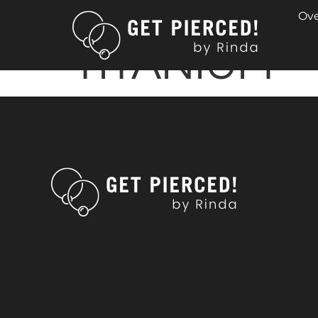
3TOP PARE
Ove
TITANIUM