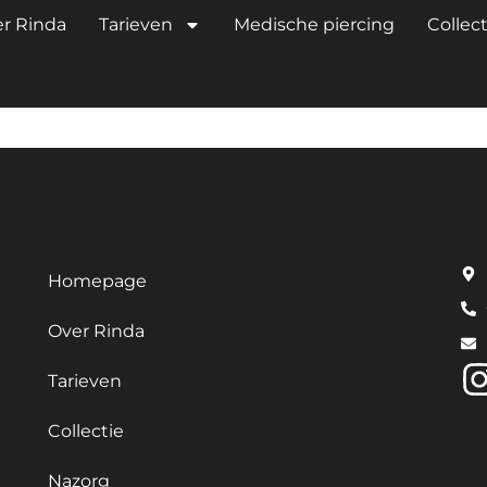
LS IMPLANT G
r Rinda
Tarieven
Medische piercing
Collect
Homepage
Over Rinda
Tarieven
Collectie
Nazorg